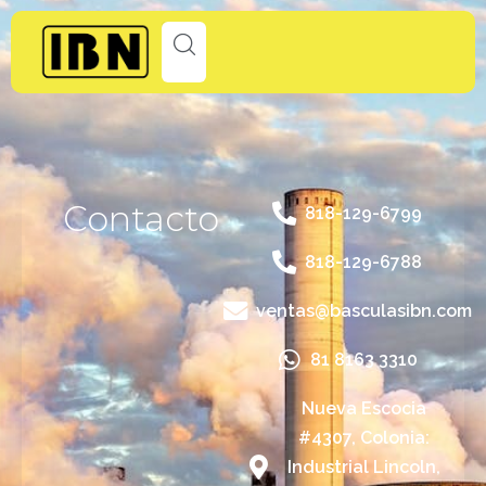
Contacto
818-129-6799
818-129-6788
ventas@basculasibn.com
81 8163 3310
Nueva Escocia
#4307, Colonia:
Industrial Lincoln,