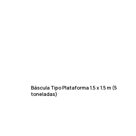
Báscula Tipo Plataforma 1.5 x 1.5 m (5
toneladas)