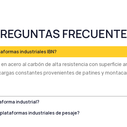
REGUNTAS FRECUENT
taformas industriales IBN?
n acero al carbón de alta resistencia con superficie a
cargas constantes provenientes de patines y montacar
forma industrial?
plataformas industriales de pesaje?