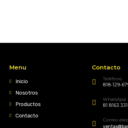
Menu
Contacto
Teléfono
Inicio
818-129-67
Nosotros
WhatsApp
Productos
81 8163 33
Contacto
Correo elec
ventas@bas