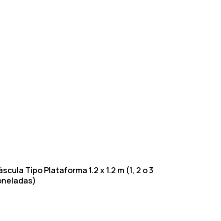
áscula Tipo Plataforma 1.2 x 1.2 m (1, 2 o 3
oneladas)