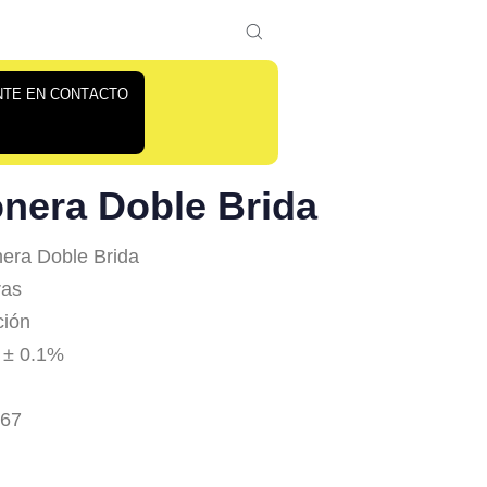
N
T
E
E
N
C
O
N
T
A
C
T
O
nera Doble Brida
era Doble Brida
ras
ción
 ± 0.1%
P67