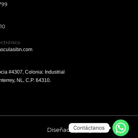
799
p
310
ectrónico
sculasibn.com
ia #4307, Colonia: Industrial
nterrey, NL, C.P. 64310.
Contáctanos
Diseñada por
SysOp