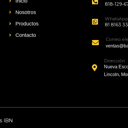
Inicio
818-129-6
Nosotros
WhatsAp
Productos
81 8163 3
Contacto
Correo el
ventas@ba
Dirección
Nueva Escoc
Lincoln, Mo
s IBN